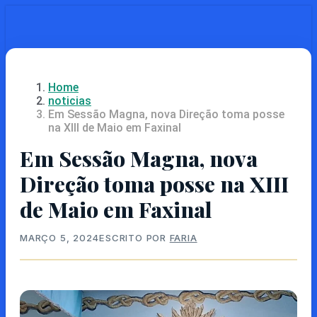
Skip
to
main
content
Home
noticias
Em Sessão Magna, nova Direção toma posse
na XIII de Maio em Faxinal
Em Sessão Magna, nova
Direção toma posse na XIII
de Maio em Faxinal
MARÇO 5, 2024
ESCRITO POR
FARIA