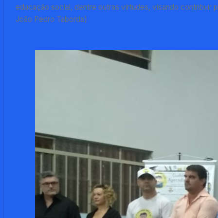
educação social, dentre outras virtudes, visando contribui
João Pedro Taborda)