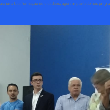
r para uma boa formação de cidadãos, agora implantado nos progr