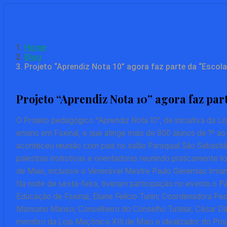
Skip
to
main
content
Home
Blog
Projeto “Aprendiz Nota 10” agora faz parte da “Escola
Projeto “Aprendiz Nota 10” agora faz par
O Projeto pedagógico “Aprendiz Nota 10”, de iniciativa da 
ensino em Faxinal, e que atinge mais de 800 alunos de 1º ao
aconteceu reunião com pais no salão Paroquial São Sebastião,
palestras instrutivas e orientadoras reunindo praticamente
de Maio, inclusive o Venerável Mestre Paulo Geremias Irman
Na noite de sexta-feira, tiveram participação no evento o P
Educação de Faxinal, Eliane Felício Tunin; Coordenadora P
Mansano Manso; Conselheiro do Conselho Tutelar, César Dat
membro da Loja Maçônica XIII de Maio e idealizador do Proj