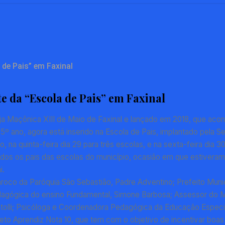
 de Pais” em Faxinal
te da “Escola de Pais” em Faxinal
Loja Maçônica XIII de Maio de Faxinal e lançado em 2018, que ac
 5º ano, agora está inserido na Escola de Pais, implantado pela 
 na quinta-feira dia 29 para três escolas, e na sexta-feira dia 
 todos os pais das escolas do município, ocasião em que estive
i.
ároco da Paróquia São Sebastião, Padre Adventino; Prefeito Munic
edagógica do ensino Fundamental, Simone Barbosa; Assessor do M
olli; Psicóloga e Coordenadora Pedagógica da Educação Especial
eto Aprendiz Nota 10, que tem com o objetivo de incentivar boas