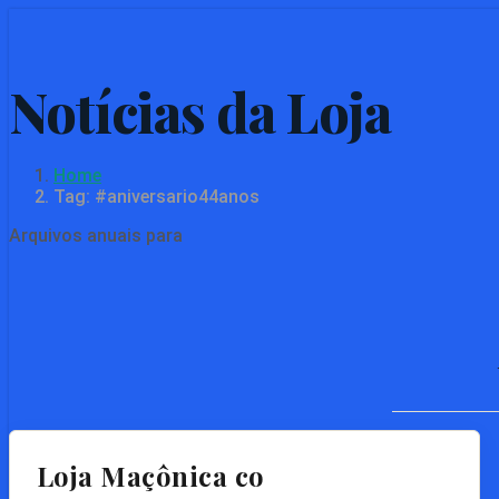
Skip
to
main
content
Home
Tag: #aniversario44anos
Arquivos anuais para
Loja Maçônica co