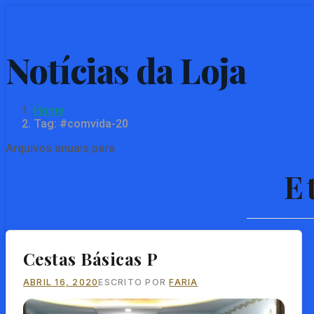
Skip
to
main
content
Home
Tag: #comvida-20
Arquivos anuais para
E
Cestas Básicas P
ABRIL 16, 2020
ESCRITO POR
FARIA