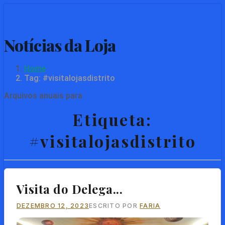
Skip
to
main
content
Home
Tag: #visitalojasdistrito
Arquivos anuais para
Etiqueta:
#visitalojasdistrito
Visita do Delega...
DEZEMBRO 12, 2023
ESCRITO POR
FARIA