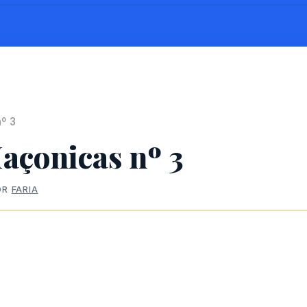
º 3
açonicas nº 3
OR
FARIA