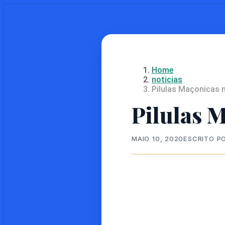
Skip
to
main
content
Home
noticias
Pilulas Maçonicas n
Pilulas M
MAIO 10, 2020
ESCRITO P