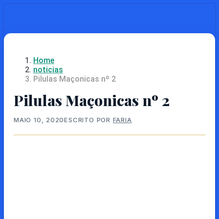
Skip
to
main
content
Home
noticias
Pilulas Maçonicas nº 2
Pilulas Maçonicas nº 2
MAIO 10, 2020
ESCRITO POR
FARIA