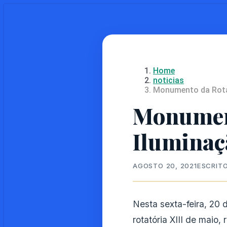
Skip
to
main
content
Home
noticias
Monumento da Rota
Monument
Iluminaç
AGOSTO 20, 2021
ESCRIT
Nesta sexta-feira, 20 
rotatória XIII de maio