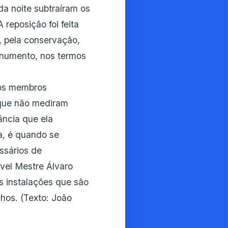
a noite subtraíram os
 reposição foi feita
, pela conservação,
numento, nos termos
dos membros
 que não mediram
ância que ela
a, é quando se
ssários de
vel Mestre Álvaro
s instalações que são
hos. (Texto: João