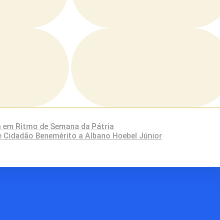
 em Ritmo de Semana da Pátria
e Cidadão Benemérito a Albano Hoebel Júnior